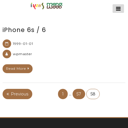
【公式サイト】
ikins天然貝ケース
｜Man&Wood天然
iPhone 6s / 6
木ケース
1999-01-01
wpmaster
Read More
Previous
1
…
57
58