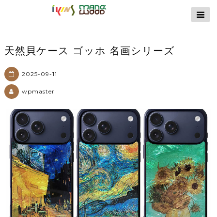
【公式サイト】
ikins天然貝ケース
｜Man&Wood天然
天然貝ケース ゴッホ 名画シリーズ
木ケース
2025-09-11
wpmaster