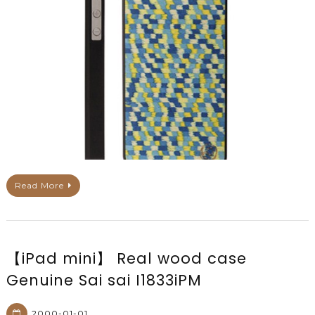
Read More
【iPad mini】 Real wood case
Genuine Sai sai I1833iPM
2000-01-01