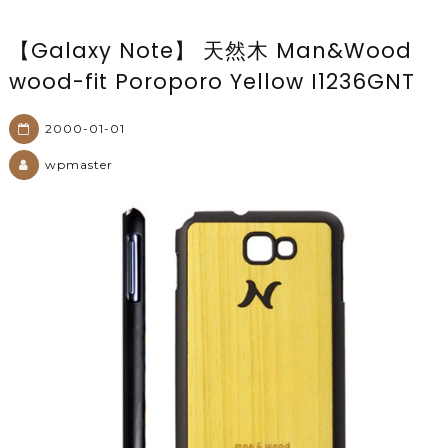
【Galaxy Note】 天然木 Man&Wood
wood-fit Poroporo Yellow I1236GNT
2000-01-01
wpmaster