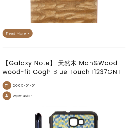
Read More
【Galaxy Note】 天然木 Man&Wood
wood-fit Gogh Blue Touch I1237GNT
2000-01-01
wpmaster