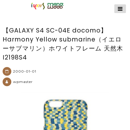
【公式サイト】
ikins天然貝ケース
｜Man&Wood天然
【GALAXY S4 SC-04E docomo】
木ケース
Harmony Yellow submarine（イエロ
ーサブマリン）ホワイトフレーム 天然木
I2198S4
2000-01-01
wpmaster