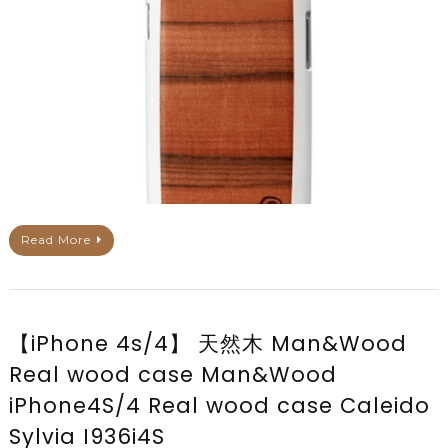
Read More
【iPhone 4s/4】 天然木 Man&Wood
Real wood case Man&Wood
iPhone4S/4 Real wood case Caleido
Sylvia I936i4S