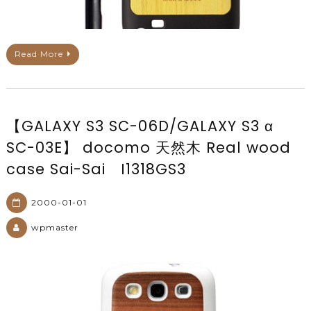
Read More
【GALAXY S3 SC-06D/GALAXY S3 α
SC-03E】 docomo 天然木 Real wood
case Sai-Sai I1318GS3
2000-01-01
wpmaster