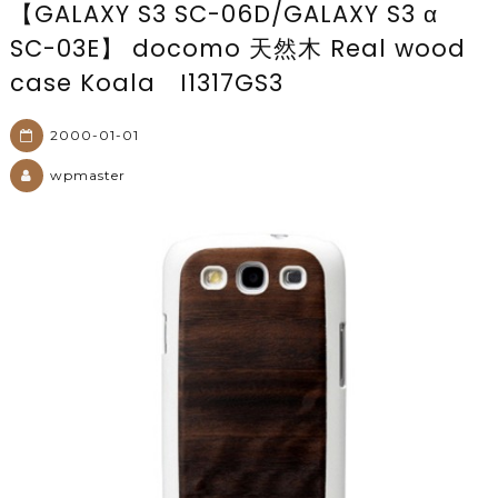
【GALAXY S3 SC-06D/GALAXY S3 α
SC-03E】 docomo 天然木 Real wood
case Koala I1317GS3
2000-01-01
wpmaster