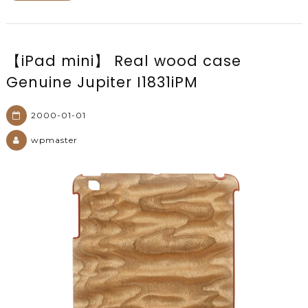
【iPad mini】 Real wood case
Genuine Jupiter I1831iPM
2000-01-01
wpmaster