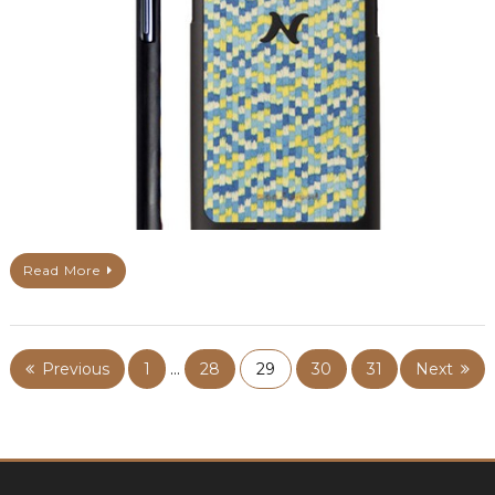
Read More
Previous
1
…
28
29
30
31
Next