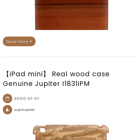
Read More
【iPad mini】 Real wood case
Genuine Jupiter I1831iPM
2000-01-01
wpmaster