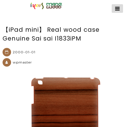
【公式サイト】
ikins天然貝ケース
｜Man&Wood天然
【iPad mini】 Real wood case
木ケース
Genuine Sai sai I1833iPM
2000-01-01
wpmaster