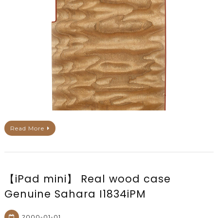
Read More
【iPad mini】 Real wood case
Genuine Sahara I1834iPM
2000-01-01