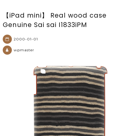
【iPad mini】 Real wood case
Genuine Sai sai I1833iPM
2000-01-01
wpmaster