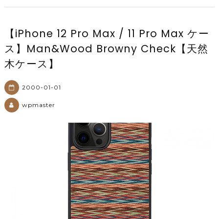
【iPhone 12 Pro Max / 11 Pro Max ケー
ス】Man&Wood Browny Check【天然
木ケース】
2000-01-01
wpmaster