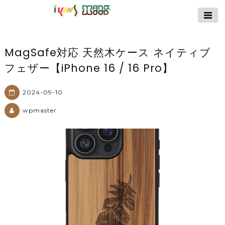
【公式サイト】
ikins天然貝ケース
｜Man&Wood天然
MagSafe対応 天然木ケース ネイティブ
木ケース
フェザー【iPhone 16 / 16 Pro】
2024-09-10
wpmaster