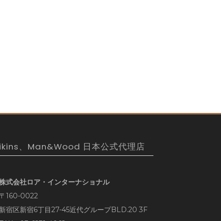
ikins、Man&Wood 日本公式代理店
株式会社ロア・インターナショナル
〒160-0022
新宿区新宿6丁目27-45近代グループBLD.20 3F