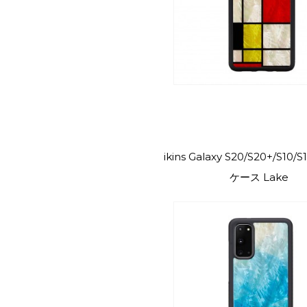
ikins Galaxy S20/S20+/S10
ケース Lake