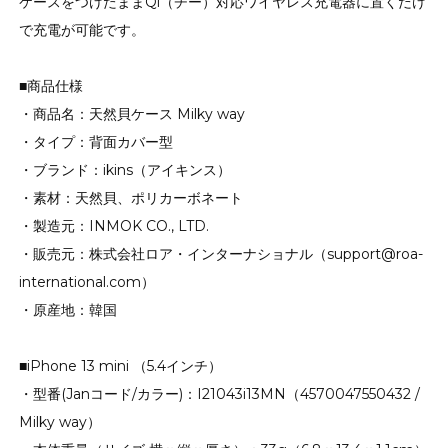
ケースをつけたままQi（チー）対応ワイヤレス充電器に置くだけ
で充電が可能です。
■商品仕様
・商品名：天然貝ケース Milky way
・タイプ：背面カバー型
・ブランド：ikins（アイキンス）
・素材：天然貝、ポリカーボネート
・製造元：INMOK CO., LTD.
・販売元：株式会社ロア・インターナショナル（support@roa-
international.com）
・原産地：韓国
■iPhone 13 mini （5.4インチ）
・型番(Janコード/カラー)：I21043i13MN（4570047550432 /
Milky way）