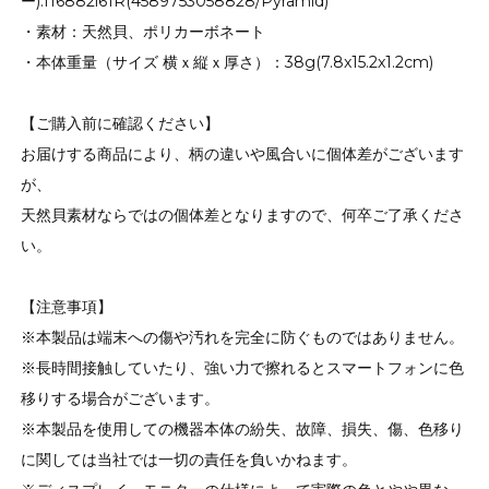
ー):I16882i61R(4589753058828/Pyramid)
・素材：天然貝、ポリカーボネート
・本体重量（サイズ 横ｘ縦ｘ厚さ）：38g(7.8x15.2x1.2cm)
【ご購入前に確認ください】
お届けする商品により、柄の違いや風合いに個体差がございます
が、
天然貝素材ならではの個体差となりますので、何卒ご了承くださ
い。
【注意事項】
※本製品は端末への傷や汚れを完全に防ぐものではありません。
※長時間接触していたり、強い力で擦れるとスマートフォンに色
移りする場合がございます。
※本製品を使用しての機器本体の紛失、故障、損失、傷、色移り
に関しては当社では一切の責任を負いかねます。