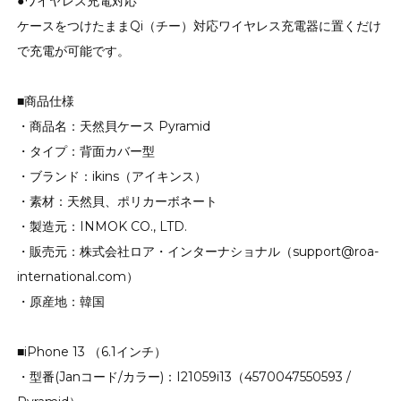
●ワイヤレス充電対応
ケースをつけたままQi（チー）対応ワイヤレス充電器に置くだけ
で充電が可能です。
■商品仕様
・商品名：天然貝ケース Pyramid
・タイプ：背面カバー型
・ブランド：ikins（アイキンス）
・素材：天然貝、ポリカーボネート
・製造元：INMOK CO., LTD.
・販売元：株式会社ロア・インターナショナル（support@roa-
international.com）
・原産地：韓国
■iPhone 13 （6.1インチ）
・型番(Janコード/カラー)：I21059i13（4570047550593 /