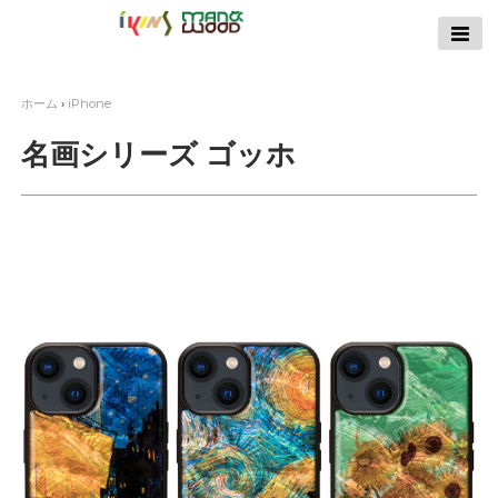
【公式サイト】
ikins天然貝ケース
｜Man&Wood天然
ホーム
›
iPhone
木ケース
名画シリーズ ゴッホ