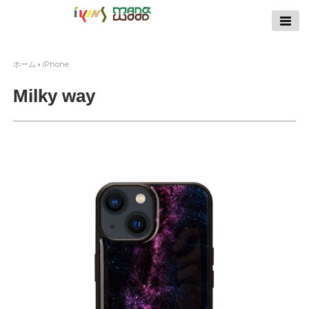
【公式サイト】
ikins天然貝ケース
｜Man&Wood天然
ホーム
›
iPhone
木ケース
Milky way