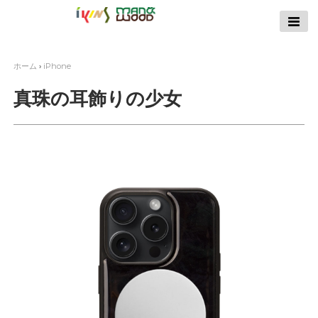
【公式サイト】
ikins天然貝ケース
｜Man&Wood天然
ホーム
›
iPhone
木ケース
真珠の耳飾りの少女