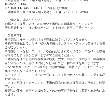
・本体重量（サイズ 横ｘ縦ｘ厚さ）：43g（75ｘ150ｘ12mm）
■iPhone 16 Pro
I27116i16PR（4582741611166 / 神奈川沖浪裏）
・本体重量（サイズ 横ｘ縦ｘ厚さ）：42g（75ｘ152ｘ13mm）
【ご購入前に確認ください】
お届けする商品により、柄の違いや風合いに個体差がございますが、
天然貝素材ならではの個体差となりますので、何卒ご了承ください。
【注意事項】
※本製品は端末への傷や汚れを完全に防ぐものではありません。
※長時間接触していたり、強い力で擦れるとスマートフォンに色移りする場
合がございます。
※除菌シートなど、アルコールや薬品が含まれるものでケースを拭くと塗装
が落ちてしまう事がございますのでご注意ください。
※本製品を使用しての機種本体の紛失、故障、内部データの損失、機種本体
及び液晶への傷、色移りに関しては当社では一切の責任を負いかねます。
※Apple社純正のケーブル以外をご使用の場合、形状によってはケーブルが
奥まで入らない場合があります。
※ディスプレイ、モニターの仕様によって実際の色とやや異なって見える場
合があります。
メイン画像はイメージです。実際の商品のお色は商品単体の画像をご確認
下さい。
※製品の仕様、デザインは改良などのため事前予告なしに変更する場合があ
ります。