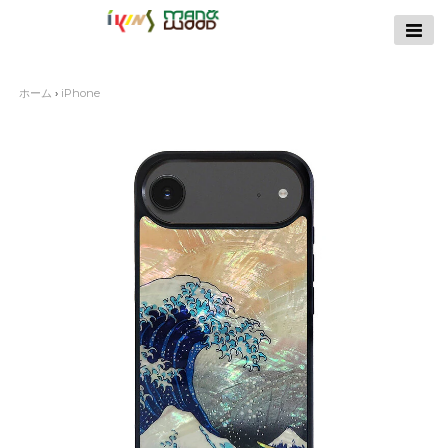
【公式サイト】
ikins天然貝ケース
｜Man&Wood天然
ホーム
›
iPhone
木ケース