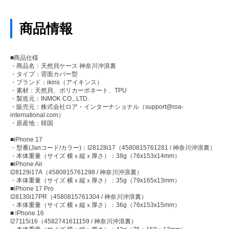
商品情報
■商品仕様
・商品名：天然貝ケース 神奈川沖浪裏
・タイプ：背面カバー型
・ブランド：ikins（アイキンス）
・素材：天然貝、ポリカーボネート、TPU
・製造元：INMOK CO., LTD.
・販売元：株式会社ロア・インターナショナル（support@roa-
international.com）
・原産地：韓国
■iPhone 17
・型番(Janコード/カラー)：I28128i17（4580815761281 / 神奈川沖浪裏）
・本体重量（サイズ 横ｘ縦ｘ厚さ）：38g（76x153x14mm）
■iPhone Air
I28129i17A（4580815761298 / 神奈川沖浪裏）
・本体重量（サイズ 横ｘ縦ｘ厚さ）：35g（79x165x13mm）
■iPhone 17 Pro
I28130i17PR（4580815761304 / 神奈川沖浪裏）
・本体重量（サイズ 横ｘ縦ｘ厚さ）：36g（76x153x15mm）
■ iPhone 16
I27115i16（4582741611159 / 神奈川沖浪裏）