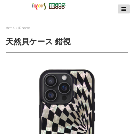
【公式サイト】
ikins天然貝ケース
｜Man&Wood天然
ホーム
›
iPhone
木ケース
天然貝ケース 錯視