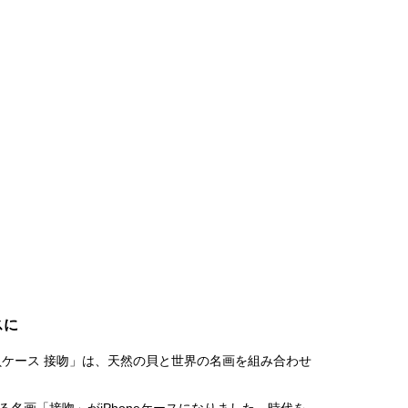
スに
然貝ケース 接吻」は、天然の貝と世界の名画を組み合わせ
る名画「接吻」がiPhoneケースになりました。時代を