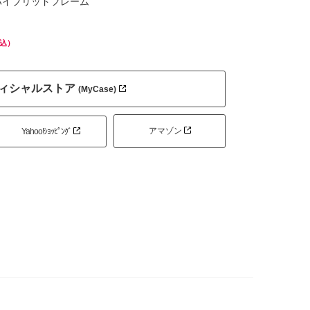
ハイブリッドフレーム
込）
ィシャルストア
(MyCase)
アマゾン
Yahoo!ｼｮｯﾋﾟﾝｸﾞ