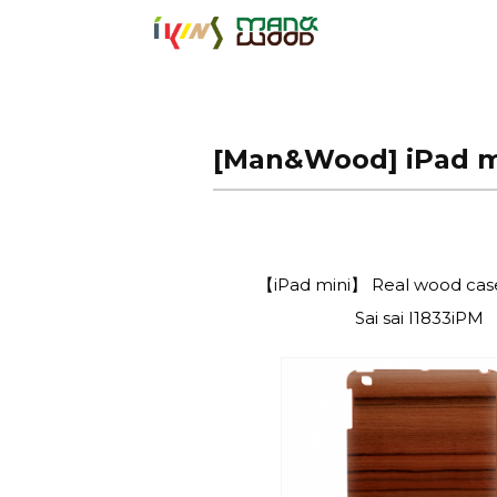
【公式サイト】
[Man&Wood] iPad m
【iPad mini】 Real wood cas
Sai sai I1833iPM