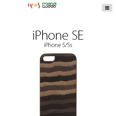
【公式サイト】
ikins天然貝ケース
｜Man&Wood天然
木ケース