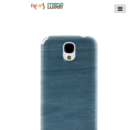
【公式サイト】
ikins天然貝ケース
｜Man&Wood天然
木ケース