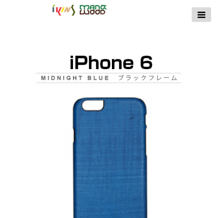
【公式サイト】
ikins天然貝ケース
｜Man&Wood天然
木ケース