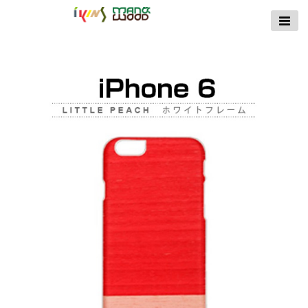
【公式サイト】
ikins天然貝ケース
｜Man&Wood天然
木ケース