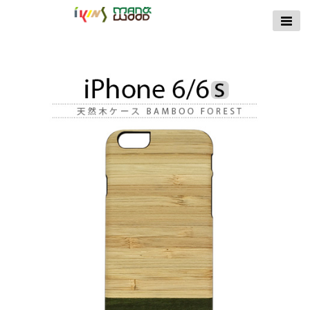
【公式サイト】
ikins天然貝ケース
｜Man&Wood天然
木ケース