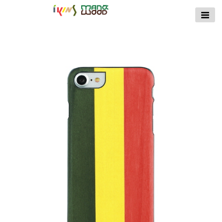
【公式サイト】
ikins天然貝ケース
｜Man&Wood天然
木ケース