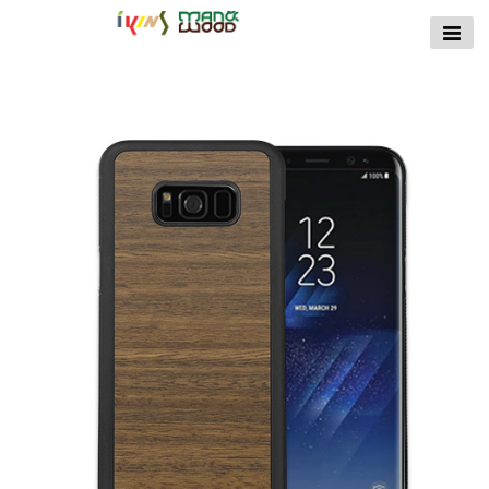
【公式サイト】
ikins天然貝ケース
｜Man&Wood天然
木ケース