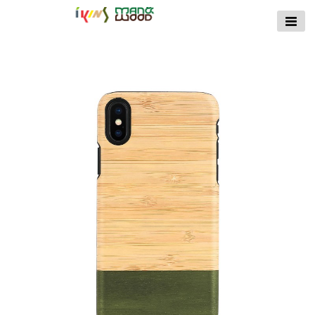
【公式サイト】
ikins天然貝ケース
｜Man&Wood天然
木ケース