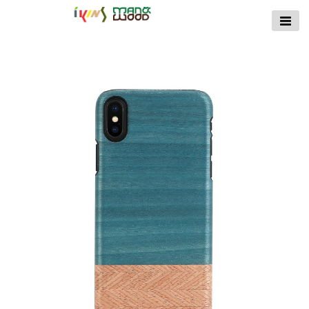
【公式サイト】
ikins天然貝ケース
｜Man&Wood天然
木ケース