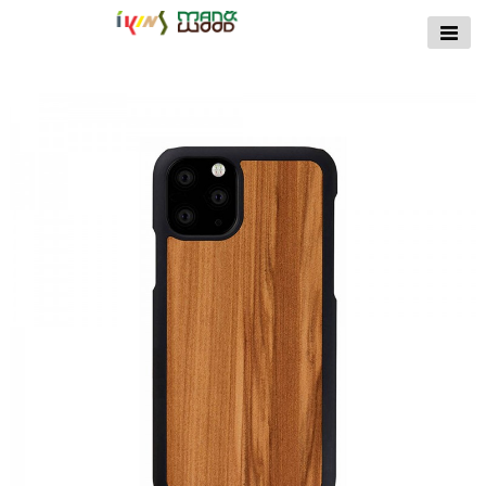
【公式サイト】
ikins天然貝ケース
｜Man&Wood天然
木ケース