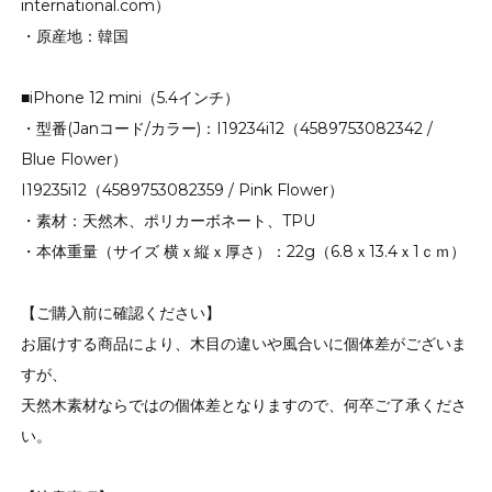
international.com）
・原産地：韓国
■iPhone 12 mini（5.4インチ）
・型番(Janコード/カラー)：I19234i12（4589753082342 /
Blue Flower）
I19235i12（4589753082359 / Pink Flower）
・素材：天然木、ポリカーボネート、TPU
・本体重量（サイズ 横ｘ縦ｘ厚さ）：22g（6.8ｘ13.4ｘ1ｃｍ）
【ご購入前に確認ください】
お届けする商品により、木目の違いや風合いに個体差がございま
すが、
天然木素材ならではの個体差となりますので、何卒ご了承くださ
い。