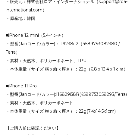
・販売元：株式会社ロア・インターナショナル（support@roa-
international.com）
・原産地：韓国
■iPhone 12 mini（5.4インチ）
・型番(Janコード/カラー)：I19238i12（4589753082380 /
Terra）
・素材：天然木、ポリカーボネート、TPU
・本体重量（サイズ 横ｘ縦ｘ厚さ）：22g（6.8ｘ13.4ｘ1ｃｍ）
■iPhone 11 Pro
・型番(Janコード/カラー):I16829i58R(4589753058293/Terra)
・素材：天然木、ポリカーボネート
・本体重量（サイズ 横ｘ縦ｘ厚さ）：22g(7.4x14.5x1cm)
【ご購入前に確認ください】