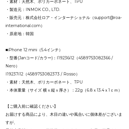
・素材：天然木、ポリカーボネート、TPU
・製造元：INMOK CO., LTD.
・販売元：株式会社ロア・インターナショナル（support@roa-
international.com）
・原産地：韓国
■iPhone 12 mini（5.4インチ）
・型番(Janコード/カラー)：I19236i12（4589753082366 /
Nero）
I19237i12（4589753082373 / Rosso）
・素材：天然木、ポリカーボネート、TPU
・本体重量（サイズ 横ｘ縦ｘ厚さ）：22g（6.8ｘ13.4ｘ1ｃｍ）
【ご購入前に確認ください】
お届けする商品により、木目の違いや風合いに個体差がございま
すが、