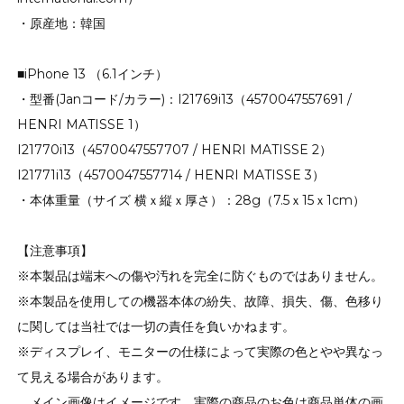
・原産地：韓国
■iPhone 13 （6.1インチ）
・型番(Janコード/カラー)：I21769i13（4570047557691 /
HENRI MATISSE 1）
I21770i13（4570047557707 / HENRI MATISSE 2）
I21771i13（4570047557714 / HENRI MATISSE 3）
・本体重量（サイズ 横ｘ縦ｘ厚さ）：28g（7.5ｘ15ｘ1cm）
【注意事項】
※本製品は端末への傷や汚れを完全に防ぐものではありません。
※本製品を使用しての機器本体の紛失、故障、損失、傷、色移り
に関しては当社では一切の責任を負いかねます。
※ディスプレイ、モニターの仕様によって実際の色とやや異なっ
て見える場合があります。
メイン画像はイメージです。実際の商品のお色は商品単体の画