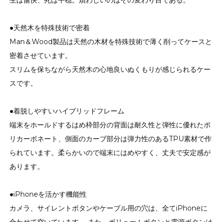
生は愉快、死は平穏。煩わしいのはその変わり目である。
●天然木を特殊技術で密着
Man＆Wood製品は天然の木材を特殊技術で薄く削ってケースと
密着させています。
スリムを保ちながら天然木の心地良いぬくもりが感じられるケー
スです。
●着脱しやすいハイブリッドフレーム
端末をホールドするはめ枠部分の背面は耐久性と弾性に優れたポ
リカーボネート、側面のカーブ部分は弾力性のあるTPU素材で作
られています。柔らかいので端末にはめやすく、丈夫で安定感が
あります。
●iPhoneを活かす機能性
カメラ、サイレントボタンやケーブル用の穴は、全てiPhoneに