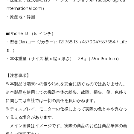
・販売元：株式会社ロア・インターナショナル（support@roa-
international.com）
・原産地：韓国
■iPhone 13 （6.1インチ）
・型番(Janコード/カラー)：I21768i13（4570047557684 / Life
is… ）
・本体重量（サイズ 横ｘ縦ｘ厚さ）：28g（7.5ｘ15ｘ1cm）
【注意事項】
※本製品は端末への傷や汚れを完全に防ぐものではありません。
※本製品を使用しての機器本体の紛失、故障、損失、傷、色移り
に関しては当社では一切の責任を負いかねます。
※ディスプレイ、モニターの仕様によって実際の色とやや異なっ
て見える場合があります。
メイン画像はイメージです。実際の商品のお色は商品単体の画