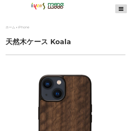
【公式サイト】
ikins天然貝ケース
｜Man&Wood天然
ホーム
›
iPhone
木ケース
天然木ケース Koala