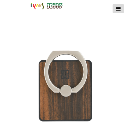
【公式サイト】
ikins天然貝ケース
｜Man&Wood天然
木ケース