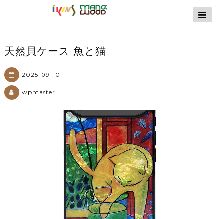
【公式サイト】
ikins天然貝ケース
｜Man&Wood天然
天然貝ケース 魚と猫
木ケース
2025-09-10
wpmaster