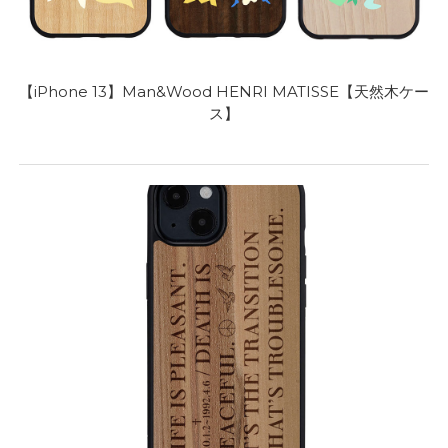
【iPhone 13】Man&Wood HENRI MATISSE【天然木ケー
ス】