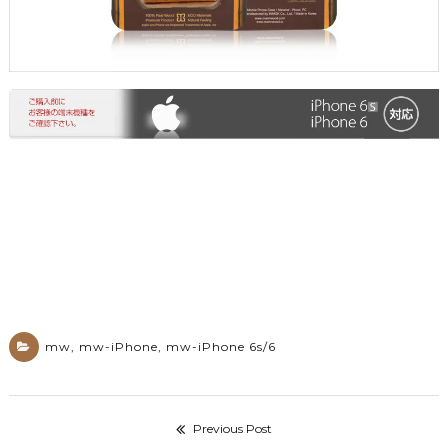
mw
,
mw-iPhone
,
mw-iPhone 6s/6
Previous Post