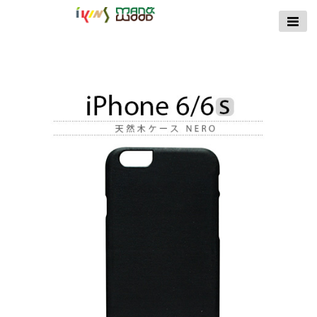
【公式サイト】
ikins天然貝ケース
｜Man&Wood天然
木ケース