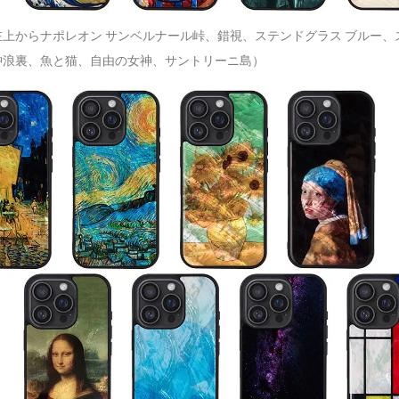
上からナポレオン サンベルナール峠、錯視、ステンドグラス ブルー、
沖浪裏、魚と猫、自由の女神、サントリーニ島）