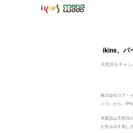
【公式サイト】
ikins
天然貝をキャン
株式会社ロア・イン
ンス）から、iP
本製品は天然貝
が生み出す美し