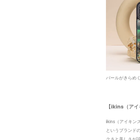
パールがきらめくi
【ikins（
i
kins（アイキン
というブランド
クさと美しさが