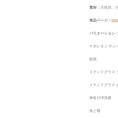
素材：
天然貝、ポ
商品ページ：
htt
バリエーション
ナポレオン サン
錯視
ステンドグラス 
ステンドグラス 
神奈川沖浪裏
魚と猫