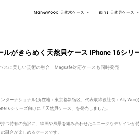
Man&Wood 天然木ケース
ikins 天然貝ケース
ikins天然貝ケース｜Man&Wood天然
、パールがきらめく天然貝ケース iPhone 16シリ
バスに美しい芸術の融合 Magsafe対応ケースも同時発売
ターナショナル(所在地：東京都新宿区、代表取締役社長：Ally Won)は
hone16シリーズ向けに「天然貝ケース」を発売しました。
が持つ特有の光沢に、絵画や風景を組み合わせたユニークなデザインが
さの融合が楽しめるケースです。