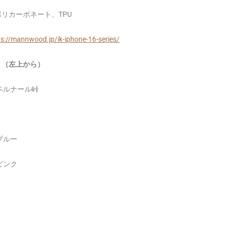
リカーボネート、TPU
ps://mannwood.jp/ik-iphone-16-series/
：（左上から）
ベルナール峠
ブルー
ピンク